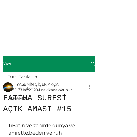
ÜMMÜL KİTAB-
Yasemin ÇİÇEK
AKÇA
Yazı
Tüm Yazılar
YASEMİN ÇİÇEK AKÇA
Tüm Yazılar
17 Haz 2020
1 dakikada okunur
FATİHA SURESİ
TEKAMÜL
AÇIKLAMASI #15
1)Batın ve zahirde,dünya ve 
ahirette,beden ve ruh 