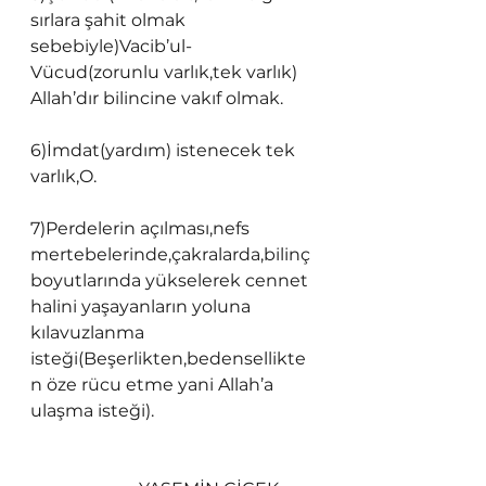
sırlara şahit olmak 
sebebiyle)Vacib’ul-
Vücud(zorunlu varlık,tek varlık) 
Allah’dır bilincine vakıf olmak.
6)İmdat(yardım) istenecek tek 
varlık,O.
7)Perdelerin açılması,nefs 
mertebelerinde,çakralarda,bilinç 
boyutlarında yükselerek cennet 
halini yaşayanların yoluna 
kılavuzlanma 
isteği(Beşerlikten,bedensellikte
n öze rücu etme yani Allah’a 
ulaşma isteği).