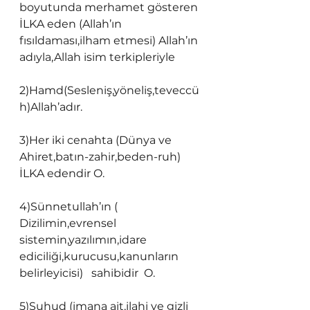
boyutunda merhamet gösteren 
İLKA eden (Allah’ın 
fısıldaması,ilham etmesi) Allah’ın 
adıyla,Allah isim terkipleriyle
2)Hamd(Sesleniş,yöneliş,teveccü
h)Allah’adır.
3)Her iki cenahta (Dünya ve 
Ahiret,batın-zahir,beden-ruh) 
İLKA edendir O.
4)Sünnetullah’ın ( 
Dizilimin,evrensel 
sistemin,yazılımın,idare 
ediciliği,kurucusu,kanunların 
belirleyicisi)   sahibidir  O.
5)Şuhud (imana ait,ilahi ve gizli 