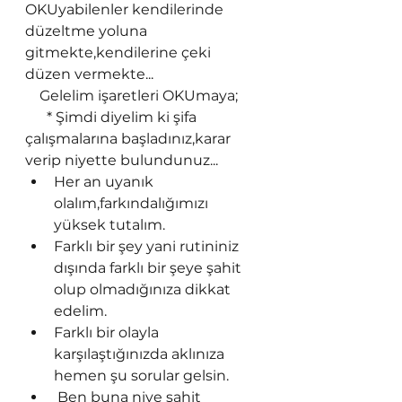
OKUyabilenler kendilerinde 
düzeltme yoluna 
gitmekte,kendilerine çeki 
düzen vermekte...
    Gelelim işaretleri OKUmaya;
      * Şimdi diyelim ki şifa 
çalışmalarına başladınız,karar 
verip niyette bulundunuz...
Her an uyanık 
olalım,farkındalığımızı 
yüksek tutalım.
Farklı bir şey yani rutininiz 
dışında farklı bir şeye şahit 
olup olmadığınıza dikkat 
edelim.
Farklı bir olayla 
karşılaştığınızda aklınıza 
hemen şu sorular gelsin.
 Ben buna niye şahit 