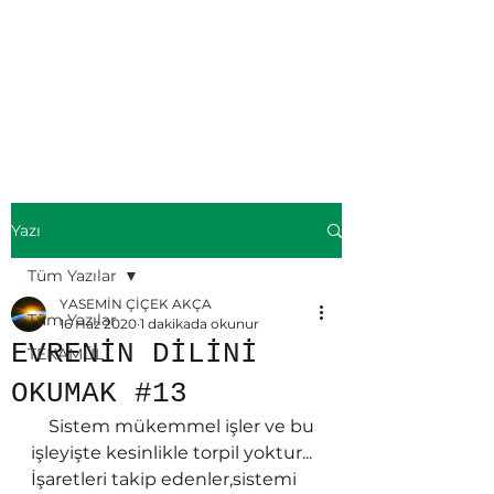
ÜMMÜL KİTAB-
Yasemin ÇİÇEK
AKÇA
Yazı
Tüm Yazılar
YASEMİN ÇİÇEK AKÇA
Tüm Yazılar
16 Haz 2020
1 dakikada okunur
EVRENİN DİLİNİ
TEKAMÜL
OKUMAK #13
    Sistem mükemmel işler ve bu 
işleyişte kesinlikle torpil yoktur... 
İşaretleri takip edenler,sistemi 