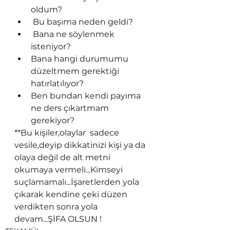
oldum? 
 Bu başıma neden geldi?
 Bana ne söylenmek 
isteniyor?
Bana hangi durumumu 
düzeltmem gerektiği 
hatırlatılıyor?
Ben bundan kendi payıma 
ne ders çıkartmam 
gerekiyor?
**Bu kişiler,olaylar  sadece 
vesile,deyip dikkatinizi kişi ya da 
olaya değil de alt metni 
okumaya vermeli...Kimseyi 
suçlamamalı...İşaretlerden yola 
çıkarak kendine çeki düzen 
verdikten sonra yola 
devam...ŞİFA OLSUN !