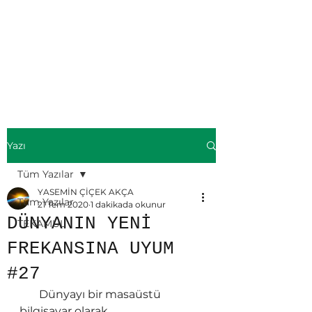
ÜMMÜL KİTAB-
Yasemin ÇİÇEK
AKÇA
Yazı
Tüm Yazılar
YASEMİN ÇİÇEK AKÇA
Tüm Yazılar
21 Tem 2020
1 dakikada okunur
DÜNYANIN YENİ
TEKAMÜL
FREKANSINA UYUM
#27
       Dünyayı bir masaüstü 
bilgisayar olarak 