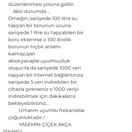
düzenlenmesi yoluna gidilir.
    Aksi durumda ...
Örneğin; saniyede 100 litre su 
taşıyan bir borunun ucuna 
saniyede 1 litre su taşıyabilen bir 
boru eklenirse o 100 litrelik 
borunun hiçbir anlamı 
kalmaz,işler 
aksar,yavaşlar,uyumsuzluk 
oluşur.Ya da saniyede 1000 veri 
taşıyan bir internet bağlantınıza 
saniyede 5 veri indirebilen bir 
cihazla girerseniz o 1000 veriyi 
indirebilmek için dakikalarca 
bekleyebilirsiniz...
         Umarım uyumlu frekanslılar 
çoğunluktadır..!
         YASEMİN ÇİÇEK AKÇA
TEKAMÜL