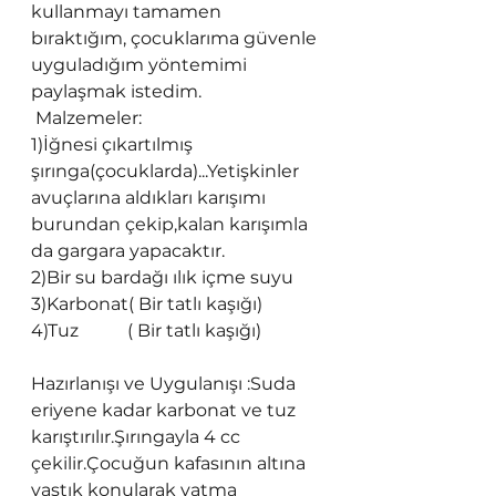
kullanmayı tamamen 
bıraktığım, çocuklarıma güvenle 
uyguladığım yöntemimi 
paylaşmak istedim.
 Malzemeler:
1)İğnesi çıkartılmış 
şırınga(çocuklarda)...Yetişkinler 
avuçlarına aldıkları karışımı 
burundan çekip,kalan karışımla 
da gargara yapacaktır.
2)Bir su bardağı ılık içme suyu
3)Karbonat( Bir tatlı kaşığı)
4)Tuz           ( Bir tatlı kaşığı)
Hazırlanışı ve Uygulanışı :Suda 
eriyene kadar karbonat ve tuz 
karıştırılır.Şırıngayla 4 cc 
çekilir.Çocuğun kafasının altına 
yastık konularak yatma 