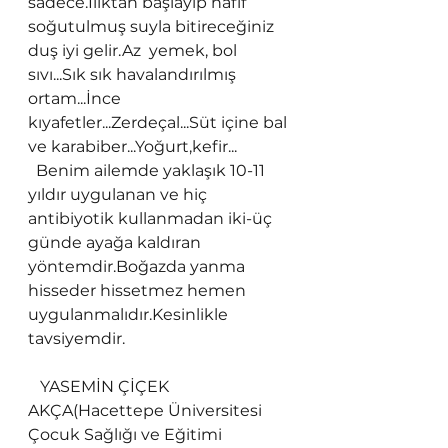
sadece.Ilıktan başlayıp hafif 
soğutulmuş suyla bitireceğiniz 
duş iyi gelir.Az  yemek, bol 
sıvı...Sık sık havalandırılmış 
ortam...İnce 
kıyafetler...Zerdeçal...Süt içine bal 
ve karabiber...Yoğurt,kefir...
  Benim ailemde yaklaşık 10-11 
yıldır uygulanan ve hiç 
antibiyotik kullanmadan iki-üç 
günde ayağa kaldıran 
yöntemdir.Boğazda yanma 
hisseder hissetmez hemen 
uygulanmalıdır.Kesinlikle 
tavsiyemdir.
   YASEMİN ÇİÇEK 
AKÇA(Hacettepe Üniversitesi 
Çocuk Sağlığı ve Eğitimi 