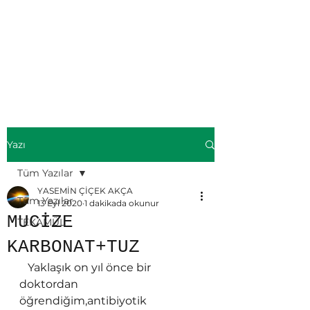
ÜMMÜL KİTAB-
Yasemin ÇİÇEK
AKÇA
Yazı
Tüm Yazılar
YASEMİN ÇİÇEK AKÇA
Tüm Yazılar
13 Eyl 2020
1 dakikada okunur
MUCİZE
TEKAMÜL
KARBONAT+TUZ
   Yaklaşık on yıl önce bir 
doktordan 
öğrendiğim,antibiyotik 