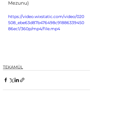
Mezunu)
https://video.wixstatic.com/video/020
508_ebe63d87b476498c91886339450
86ec1/360p/mp4/file.mp4
TEKAMÜL
Hepsini Gör
Son Yazılar