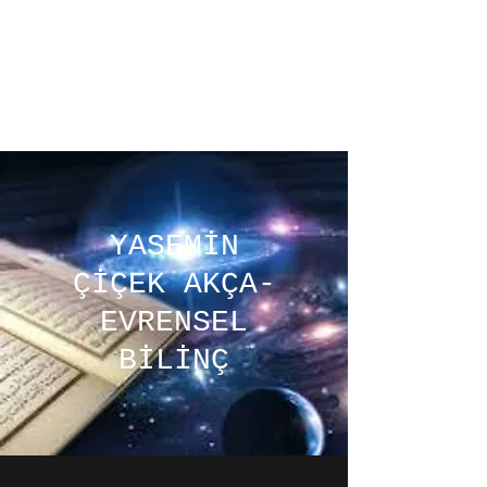
ÜMMÜL KİTAB-
Yasemin ÇİÇEK
AKÇA
YASEMİN
ÇİÇEK AKÇA-
EVRENSEL
BİLİNÇ