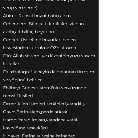
verip vermeme)
Ahiret: Ruhsal boyut,batın alem.
Cehennem: Bilinçaltı kirlilikleri,vicdan
azabı,alt bilinç boyutları.
Cennet: Üst bilinç boyutları,beden
kisvesinden kurtulma.ÖZe ulaşma.
Din: Allah sistemi ve düzeni.Yeryüzü yaşam
kuralları.
Dua:Holografik beyin dalgalarının titreşimi
ve yönünü belirler.
Ehlibeyt:Güneş sistemi'nin yeryüzünde
temsili kişileri
Fıtrat: Allah isimleri terkipleri,yaradılış.
Gayb: Batin alem,perde arkası.
Hamd: Yaradılmışın,yaradana varlık
kaynağına teşekkürü.
Hidayet: Fatiha suresine istinaden