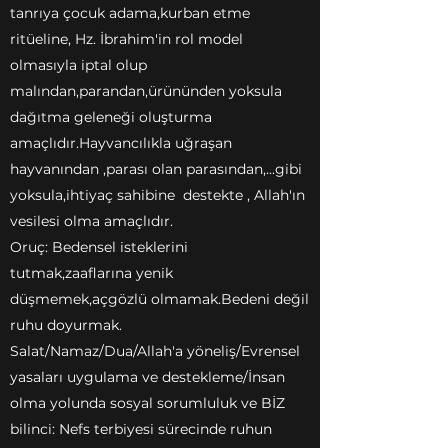
tanrıya çocuk adama,kurban etme
ritüeline, Hz. İbrahim'in rol model
olmasıyla iptal olup
malından,parandan,ürününden yoksula
dağıtma geleneği oluşturma
amaçlıdır.Hayvancılıkla uğraşan
hayvanından ,parası olan parasından,...gibi
yoksula,ihtiyaç sahibine destekte , Allah'ın
vesilesi olma amaçlıdır.
Oruç: Bedensel isteklerini
tutmak,zaaflarına yenik
düşmemek,açgözlü olmamak.Bedeni değil
ruhu doyurmak.
Salat/Namaz/Dua/Allah'a yöneliş/Evrensel
yasaları uygulama ve destekleme/İnsan
olma yolunda sosyal sorumluluk ve BİZ
bilinci: Nefs terbiyesi sürecinde ruhun