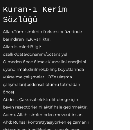
Kuran-ı Kerim
Sözlüğü
Allah:Tüm isimlerin frekansını üzerinde
barındıran TEK varlıktır.
Allah İsimleri:Bilgi/
özellik/data/donanım/potansiyel
Ölmeden önce ölmek:Kundalini enerjisini
uyandırmak,dirilmek,bilinç boyutlarında
yükselme çalışmaları ,ÖZe ulaşma
çalışmaları(bedensel ölümü tatmadan
önce)
Abdest: Çakrasal elektrolit denge için
beyin reseptörlerini aktif hale getirmektir.
Adem: Allah isimlerinden mevcut insan.
Ahd: Ruhsal kontrat(yaşıyorken eş zamanlı
sistemin belirlediklerine ,iradeyle onay