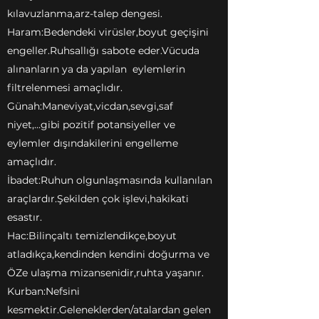
kılavuzlanma,arz-talep dengesi.
Haram:Bedendeki virüsler,boyut geçişini
engeller.Ruhsallığı sabote eder.Vücuda
alınanların ya da yapılan eylemlerin
filtrelenmesi amaçlıdır.
Günah:Maneviyat,vicdan,sevgi,saf
niyet,...gibi pozitif potansiyeller ve
eylemler dışındakilerini engelleme
amaçlıdır.
İbadet:Ruhun olgunlaşmasında kullanılan
araçlardır.Şekilden çok işlevi,hakikati
esastır.
Hac:Bilinçaltı temizlendikçe,boyut
atladıkça,kendinden kendini doğurma ve
ÖZe ulaşma mizansenidir,ruhta yaşanır.
Kurban:Nefsini
kesmektir.Geleneklerden/atalardan gelen