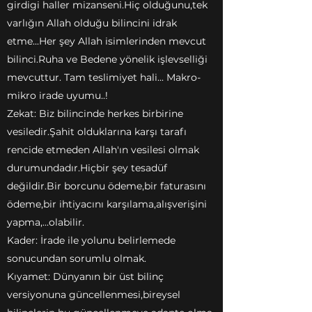
girdigi haller mizanseni.Hiç olduğunu,tek
varlığın Allah olduğu bilincini idrak
etme...Her şey Allah isimlerinden mevcut
bilinci.Ruha ve Bedene yönelik işlevselliği
mevcuttur. Tam teslimiyet hali... Makro-
mikro irade uyumu..!
Zekat: Biz bilincinde herkes birbirine
vesiledir.Şahit olduklarına karşı tarafı
rencide etmeden Allah'ın vesilesi olmak
durumundadır.Hiçbir şey tesadüf
değildir.Bir borcunu ödeme,bir faturasını
ödeme,bir ihtiyacını karşılama,alışverişini
yapma,...olabilir.
Kader: İrade ile yolunu belirlemede
sonucundan sorumlu olmak.
Kıyamet: Dünyanın bir üst bilinç
versiyonuna güncellenmesi,bireysel