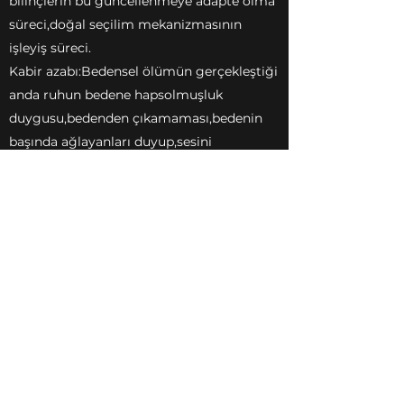
bilinçlerin bu güncellenmeye adapte olma
süreci,doğal seçilim mekanizmasının
işleyiş süreci.
Kabir azabı:Bedensel ölümün gerçekleştiği
anda ruhun bedene hapsolmuşluk
duygusu,bedenden çıkamaması,bedenin
başında ağlayanları duyup,sesini
duyuramaması,asıl olanın,ruh olduğu
bilincine varması şokunu
yaşaması,erteledİği şeyleri düşünmesi,geri
dönme isteği,Allah'tan geri dönüp
yapamadıkları için şans istemesi,pazarlık
yapması...
İblis: Vehim,vesvese,illüzyon,zaaflardan
beslenen.
Nefs: Bilinçtir.Bedensellikten ibaret olma
bilincinin tezahür alanıdır.Yüksek bilinç
boyutlarına ,bedensellikten ruhsallığa,yani