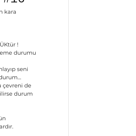
ÜKtür !
durum...
ilirse durum 
rdır.