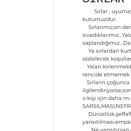
        Sırlar , uyumaya fırsat vermeyen,her an tetikte olmayı gerektiren kara 
kutumuzdur.
    Sırlarımız,en derinlere kilitlediklerimiz,yalanlarla üzerini 
sıvadıklarımız...Ya
saplandığımız...Da
    Ya sırlardan kurtulma ,şifalanma yoluna gidilecek ya da yalan söyleme durumu 
olabilecek koşulla
   Yalan kirlenmektir,sahteliktir...Ya karşındaki kişi,yalan söylediğini anlayıp seni 
rencide etmemek iç
   Sırların çoğunca nedeni;karşındakini,çevreni üzmemek...Sır konusu çevreni de 
ilgilendiriyorsa,s
o kişi için daha m
SARSILMASI,NEFRET
    Dürüstlük,şeffaflık,güven,...vb erdemli haller, maskesiz gerçek yüzün 
yansıtılması,empa
      Ne yansıtırs