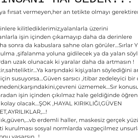
lanlarla işin içinden çıkamayıp daha da derinlere 
ha sonra da kabuslara sahne olan görüler...Sırlar Y
rdan uzak olunacak ki yaralar daha da artmasın !
in susuyorsa...Güven sarsıcı ,itibar zedeleyici bir 
onradan işin içinden çıkılmaz hale geldiğinde öğren
ı kolay olacak...ŞOK ,HAYAL KIRIKLIĞI,GÜVEN 
,AYRILIKLAR,...!
ti kurulması sosyal normlarda vazgeçilmez unsurla
an onu yaşarsın...!