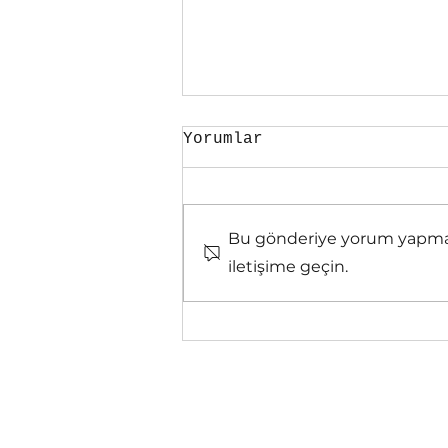
Zülfikar.. ?
Yorumlar
Zülfikar çatal uçlu bir kılıç
olarak tasvir edilir ama bu
sadece betimleme için
kullanılmış mizansendir. İşin
Bu gönderiye yorum yapmak a
aslı farklıdır. Zülfikar...
iletişime geçin.