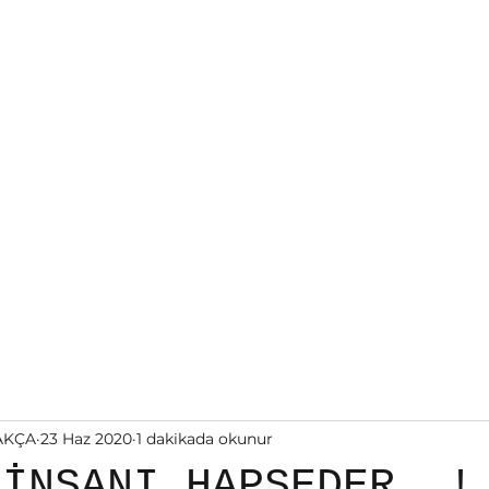
ÇA
KURAN-I KERİM SÖZLÜĞÜ
Daha fazla
AKÇA
23 Haz 2020
1 dakikada okunur
 İNSANI HAPSEDER..!