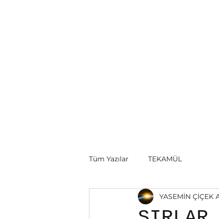
ÜMMÜL KİTAB-Yasemin ÇİÇEK AK
Ana Sayfa
Hakkında
Videolar-EVRENSEL SİSTEM
Tüm Yazılar
TEKAMÜL
YASEMİN ÇİÇEK 
SIRLAR