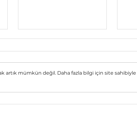
Seçimlerin Seni Ne
# S
Kadar Mutlu Etti?
Astro
Bazen hiç düşünmeden,
bulun
bazen hiç önemseden,
Kovay
gelişigüzel kararlar veririz.
rtık mümkün değil. Daha fazla bilgi için site sahibiyle
da Y
Ama bu kararın, geleceğini
Tutul
inşasında ne denli etkili
olduğunu, o...
ÜMMÜL KİTAB-Yasemin ÇİÇEK AKÇA