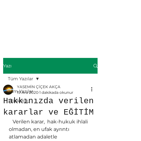
ÜMMÜL KİTAB-
Yasemin ÇİÇEK
AKÇA
Yazı
Tüm Yazılar
YASEMİN ÇİÇEK AKÇA
Tüm Yazılar
19 Ara 2020
1 dakikada okunur
Hakkınızda verilen
TEKAMÜL
kararlar ve EĞİTİM
   Verilen karar,  hak-hukuk ihlali 
olmadan, en ufak ayrıntı 
atlamadan adaletle 