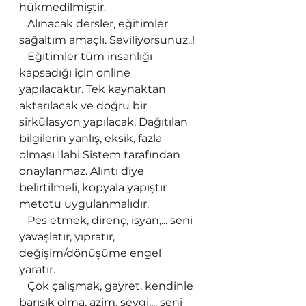
hükmedilmiştir.
   Alınacak dersler, eğitimler 
sağaltım amaçlı. Seviliyorsunuz..!
   Eğitimler tüm insanlığı 
kapsadığı için online 
yapılacaktır. Tek kaynaktan 
aktarılacak ve doğru bir 
sirkülasyon yapılacak. Dağıtılan 
bilgilerin yanlış, eksik, fazla 
olması İlahi Sistem tarafından 
onaylanmaz. Alıntı diye 
belirtilmeli, kopyala yapıştır 
metotu uygulanmalıdır.
   Pes etmek, direnç, isyan,... seni 
yavaşlatır, yıpratır, 
değişim/dönüşüme engel 
yaratır.
   Çok çalışmak, gayret, kendinle 
barışık olma, azim, sevgi,... seni 