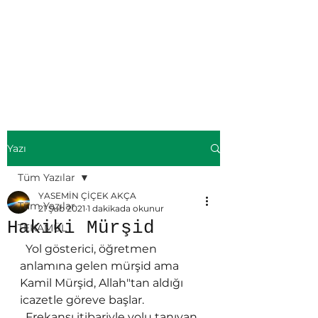
ÜMMÜL KİTAB-
Yasemin ÇİÇEK
AKÇA
Yazı
Tüm Yazılar
YASEMİN ÇİÇEK AKÇA
Tüm Yazılar
21 Şub 2021
1 dakikada okunur
Hakiki Mürşid
TEKAMÜL
  Yol gösterici, öğretmen 
anlamına gelen mürşid ama 
Kamil Mürşid, Allah"tan aldığı 
icazetle göreve başlar. 
  Frekansı itibariyle yolu tanıyan, 