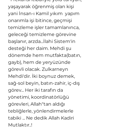
yaşayarak öğrenmiş olan kişi 
yani İnsan-ı Kamil yıkım  yapım 
onarımla işi bitince, geçmişi 
temizleme işler tamamlanınca, 
geleceği temizleme görevine 
başlanır, arzda...İlahi Sistem'in 
desteği her daim. Mehdi şu 
dönemde hem mutfakta(batın, 
gayb), hem de yeryüzünde 
görevli olacak. Zulkarneyn 
Mehdi'dir. İki boynuz demek, 
sağ-sol beyin, batın-zahir, iç-dış 
görev... Her iki tarafın da 
yönetimi, koordinatörlüğü 
görevleri, Allah"tan aldığı 
tebliğlerle, yönlendirmelerle 
tabiki ... Ne dedik Allah Kadiri 
Mutlaktır..! 