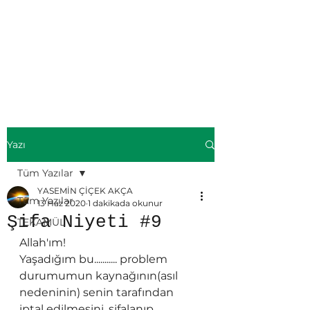
ÜMMÜL KİTAB-
Yasemin ÇİÇEK
AKÇA
Yazı
Tüm Yazılar
YASEMİN ÇİÇEK AKÇA
Tüm Yazılar
13 Haz 2020
1 dakikada okunur
Şifa Niyeti #9
TEKAMÜL
Allah'ım!
Yaşadığım bu........... problem 
durumumun kaynağının(asıl 
nedeninin) senin tarafından 
iptal edilmesini, şifalanıp 